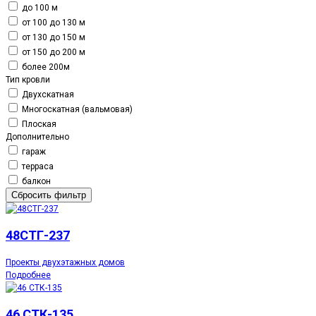
до 100 м
от 100 до 130 м
от 130 до 150 м
от 150 до 200 м
более 200м
Тип кровли
Двухскатная
Многоскатная (вальмовая)
Плоская
Дополнительно
гараж
терраса
балкон
Сбросить фильтр
48СТГ-237
Проекты двухэтажных домов
Подробнее
46 СТК-135